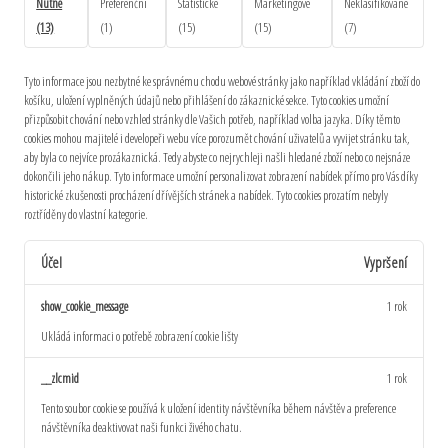
Nutné
Preferenční
Statistické
Marketingové
Neklasifikované
(13)
(1)
(15)
(15)
(7)
Tyto informace jsou nezbytné ke správnému chodu webové stránky jako například vkládání zboží do
košíku, uložení vyplněných údajů nebo přihlášení do zákaznické sekce.
Tyto cookies umožní
přizpůsobit chování nebo vzhled stránky dle Vašich potřeb, například volba jazyka.
Díky těmto
cookies mohou majitelé i developeři webu více porozumět chování uživatelů a vyvijet stránku tak,
aby byla co nejvíce prozákaznická. Tedy abyste co nejrychleji našli hledané zboží nebo co nejsnáze
dokončili jeho nákup.
Tyto informace umožní personalizovat zobrazení nabídek přímo pro Vás díky
historické zkušenosti procházení dřívějších stránek a nabídek.
Tyto cookies prozatím nebyly
roztříděny do vlastní kategorie.
Účel
Vypršení
show_cookie_message
1 rok
Ukládá informaci o potřebě zobrazení cookie lišty
__zlcmid
1 rok
Tento soubor cookie se používá k uložení identity návštěvníka během návštěv a preference
návštěvníka deaktivovat naši funkci živého chatu.