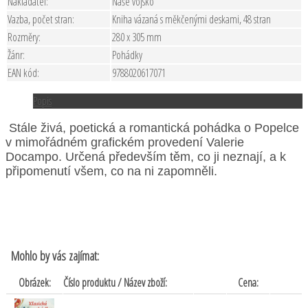
Nakladatel:
Naše vojsko
Vazba, počet stran:
Kniha vázaná s měkčenými deskami, 48 stran
Rozměry:
280 x 305 mm
Žánr:
Pohádky
EAN kód:
9788020617071
Popis
Stále živá, poetická a romantická pohádka o Popelce
v mimořádném grafickém provedení Valerie
Docampo. Určená především těm, co ji neznají, a k
připomenutí všem, co na ni zapomněli.
Mohlo by vás zajímat:
Obrázek:
Číslo produktu / Název zboží:
Cena: