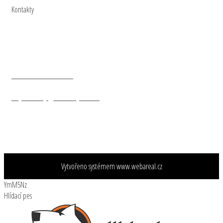
Kontakty
Naše vojsko - knižní distribuce. s.r.o.
Nad Vinným potokem 1148/4
Praha 10
101 00
+ 420 602 47 20 20
objednavky@nasevojsko.eu
Vytvořeno systémem
www.webareal.cz
YmM5Nz
Hlídací pes