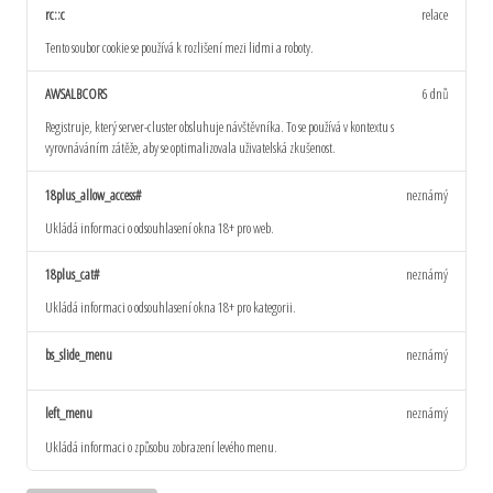
rc::c
relace
Tento soubor cookie se používá k rozlišení mezi lidmi a roboty.
AWSALBCORS
6 dnů
Registruje, který server-cluster obsluhuje návštěvníka. To se používá v kontextu s
vyrovnáváním zátěže, aby se optimalizovala uživatelská zkušenost.
18plus_allow_access#
neznámý
Ukládá informaci o odsouhlasení okna 18+ pro web.
18plus_cat#
neznámý
Ukládá informaci o odsouhlasení okna 18+ pro kategorii.
bs_slide_menu
neznámý
left_menu
neznámý
Ukládá informaci o způsobu zobrazení levého menu.