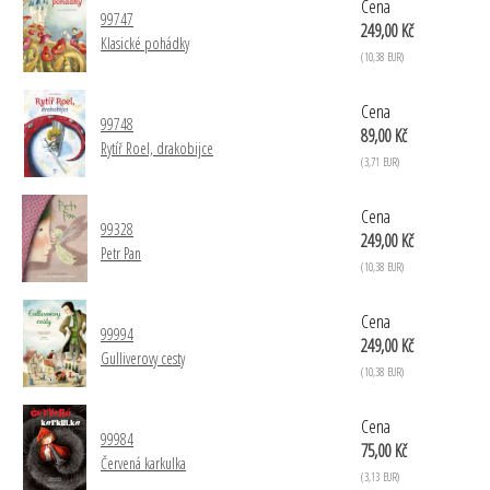
Cena
99747
249,00 Kč
Klasické pohádky
(10,38 EUR)
Cena
99748
89,00 Kč
Rytíř Roel, drakobijce
(3,71 EUR)
Cena
99328
249,00 Kč
Petr Pan
(10,38 EUR)
Cena
99994
249,00 Kč
Gulliverovy cesty
(10,38 EUR)
Cena
99984
75,00 Kč
Červená karkulka
(3,13 EUR)