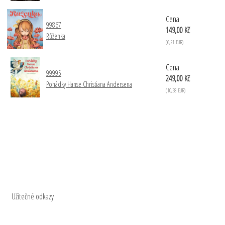
Cena
99867
149,00 Kč
Růženka
(6,21 EUR)
Cena
99995
249,00 Kč
Pohádky Hanse Christiana Andersena
(10,38 EUR)
Užitečné odkazy
Kontakty
Ochrana osobních údajů