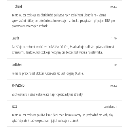
__cfruid
relace
Tento soubor cookie je součástí služeb poskytovaných společností Cloudflare – včetně
vyrovnávání zátěže, doručování obsahu webových stránek a poskytování připojení DNS pro
provozovatele webových stránek.
_auth
1 rok
Zajišťuje bezpečnost procházení návštěvníků tím, že zabraňuje padělání požadavků mezi
stránkami. Tento soubor cookie je nezbytný pro bezpečnost webu a návštěvníka.
csrftoken
1 rok
Pomáhá předcházet útokům Cross-Site Request Forgery (CSRF).
PHPSESSID
relace
Zachovává stav uživatelské relace napříč požadavky na stránky.
rc::a
persistentní
Tento soubor cookie se používá k rozlišení mezi lidmi a roboty. To je výhodné pro web, aby
vytvářet platné zprávy o používání jejich webových stránek.