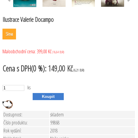
Ilustrace Valerie Docampo
Sleva
Maloobchodní cena:
399,00 Kč
(16,64 EUR)
Cena
s DPH(0 %):
149,00 Kč
(6,21 EUR)
ks
Dostupnost:
skladem
Číslo produktu:
99868
Rok vydání:
2018