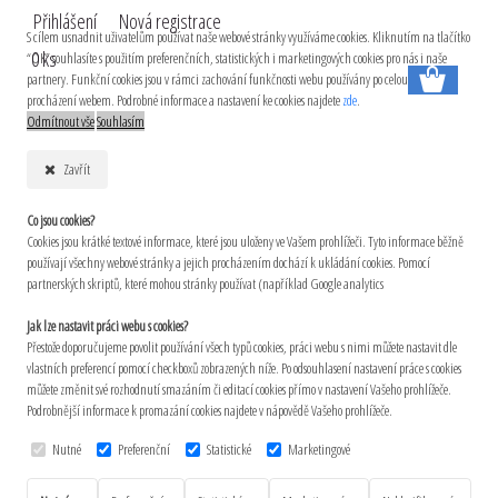
Přihlášení
Nová registrace
S cílem usnadnit uživatelům používat naše webové stránky využíváme cookies. Kliknutím na tlačítko
0 ks
“OK” souhlasíte s použitím preferenčních, statistických i marketingových cookies pro nás i naše
partnery. Funkční cookies jsou v rámci zachování funkčnosti webu používány po celou dobu
procházení webem. Podrobné informace a nastavení ke cookies najdete
zde
.
Odmítnout vše
Souhlasím
Zavřít
Co jsou cookies?
Cookies jsou krátké textové informace, které jsou uloženy ve Vašem prohlížeči. Tyto informace běžně
používají všechny webové stránky a jejich procházením dochází k ukládání cookies. Pomocí
partnerských skriptů, které mohou stránky používat (například Google analytics
Jak lze nastavit práci webu s cookies?
Přestože doporučujeme povolit používání všech typů cookies, práci webu s nimi můžete nastavit dle
vlastních preferencí pomocí checkboxů zobrazených níže. Po odsouhlasení nastavení práce s cookies
můžete změnit své rozhodnutí smazáním či editací cookies přímo v nastavení Vašeho prohlížeče.
Podrobnější informace k promazání cookies najdete v nápovědě Vašeho prohlížeče.
Nutné
Preferenční
Statistické
Marketingové