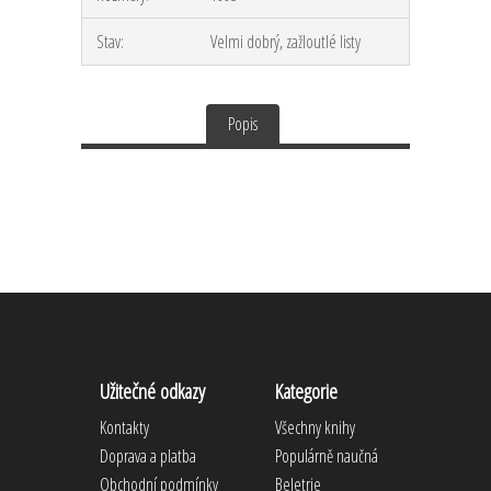
Stav:
Velmi dobrý, zažloutlé listy
Popis
Užitečné odkazy
Kategorie
Kontakty
Všechny knihy
Doprava a platba
Populárně naučná
Obchodní podmínky
Beletrie