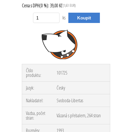
Cena
s DPH(0 %):
39,00 Kč
(1,63 EUR)
ks
Číslo
101725
produktu:
Jazyk:
Česky
Nakladatel:
Svoboda-Libertas
Vazba, počet
Vázaná s přebalem, 264 stran
stran:
Rozměry:
1993