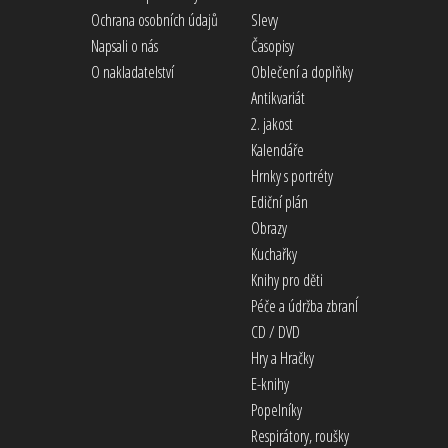
Ochrana osobních údajů
Slevy
Napsali o nás
Časopisy
O nakladatelství
Oblečení a doplňky
Antikvariát
2. jakost
Kalendáře
Hrnky s portréty
Ediční plán
Obrazy
Kuchařky
Knihy pro děti
Péče a údržba zbranÍ
CD / DVD
Hry a Hračky
E-knihy
Popelníky
Respirátory, roušky