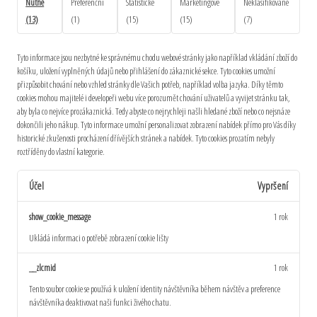
Nutné
Preferenční
Statistické
Marketingové
Neklasifikované
(13)
(1)
(15)
(15)
(7)
Tyto informace jsou nezbytné ke správnému chodu webové stránky jako například vkládání zboží do
košíku, uložení vyplněných údajů nebo přihlášení do zákaznické sekce.
Tyto cookies umožní
přizpůsobit chování nebo vzhled stránky dle Vašich potřeb, například volba jazyka.
Díky těmto
cookies mohou majitelé i developeři webu více porozumět chování uživatelů a vyvijet stránku tak,
aby byla co nejvíce prozákaznická. Tedy abyste co nejrychleji našli hledané zboží nebo co nejsnáze
dokončili jeho nákup.
Tyto informace umožní personalizovat zobrazení nabídek přímo pro Vás díky
historické zkušenosti procházení dřívějších stránek a nabídek.
Tyto cookies prozatím nebyly
roztříděny do vlastní kategorie.
Účel
Vypršení
show_cookie_message
1 rok
Ukládá informaci o potřebě zobrazení cookie lišty
__zlcmid
1 rok
Tento soubor cookie se používá k uložení identity návštěvníka během návštěv a preference
návštěvníka deaktivovat naši funkci živého chatu.