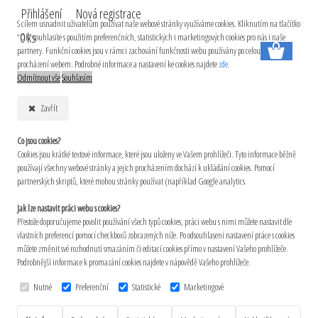
Přihlášení
Nová registrace
S cílem usnadnit uživatelům používat naše webové stránky využíváme cookies. Kliknutím na tlačítko
0 ks
“OK” souhlasíte s použitím preferenčních, statistických i marketingových cookies pro nás i naše
partnery. Funkční cookies jsou v rámci zachování funkčnosti webu používány po celou dobu
procházení webem. Podrobné informace a nastavení ke cookies najdete
zde
.
Odmítnout vše
Souhlasím
Zavřít
Co jsou cookies?
Cookies jsou krátké textové informace, které jsou uloženy ve Vašem prohlížeči. Tyto informace běžně
používají všechny webové stránky a jejich procházením dochází k ukládání cookies. Pomocí
partnerských skriptů, které mohou stránky používat (například Google analytics
Jak lze nastavit práci webu s cookies?
Přestože doporučujeme povolit používání všech typů cookies, práci webu s nimi můžete nastavit dle
vlastních preferencí pomocí checkboxů zobrazených níže. Po odsouhlasení nastavení práce s cookies
můžete změnit své rozhodnutí smazáním či editací cookies přímo v nastavení Vašeho prohlížeče.
Podrobnější informace k promazání cookies najdete v nápovědě Vašeho prohlížeče.
Nutné
Preferenční
Statistické
Marketingové