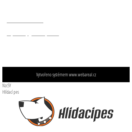
Praha 10
101 00
+ 420 602 47 20 20
objednavky@nasevojsko.eu
Vytvořeno systémem
www.webareal.cz
Nzc5Y
Hlídací pes