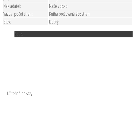
Nakladatel:
Naše vojsko
Vazba, počet stran:
Kniha brožovaná 256 stran
Stav:
Dobrý
Popis
Užitečné odkazy
Kontakty
Ochrana osobních údajů
Doprava a platba
Napsali o nás
Obchodní podmínky
O nakladatelství