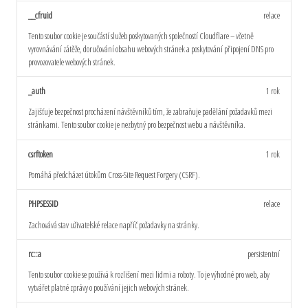
__cfruid
relace
Tento soubor cookie je součástí služeb poskytovaných společností Cloudflare – včetně
vyrovnávání zátěže, doručování obsahu webových stránek a poskytování připojení DNS pro
provozovatele webových stránek.
_auth
1 rok
Zajišťuje bezpečnost procházení návštěvníků tím, že zabraňuje padělání požadavků mezi
stránkami. Tento soubor cookie je nezbytný pro bezpečnost webu a návštěvníka.
csrftoken
1 rok
Pomáhá předcházet útokům Cross-Site Request Forgery (CSRF).
PHPSESSID
relace
Zachovává stav uživatelské relace napříč požadavky na stránky.
rc::a
persistentní
Tento soubor cookie se používá k rozlišení mezi lidmi a roboty. To je výhodné pro web, aby
vytvářet platné zprávy o používání jejich webových stránek.