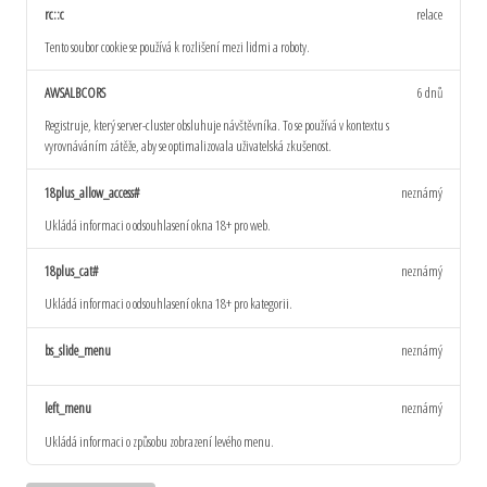
rc::c
relace
Tento soubor cookie se používá k rozlišení mezi lidmi a roboty.
AWSALBCORS
6 dnů
Registruje, který server-cluster obsluhuje návštěvníka. To se používá v kontextu s
vyrovnáváním zátěže, aby se optimalizovala uživatelská zkušenost.
18plus_allow_access#
neznámý
Ukládá informaci o odsouhlasení okna 18+ pro web.
18plus_cat#
neznámý
Ukládá informaci o odsouhlasení okna 18+ pro kategorii.
bs_slide_menu
neznámý
left_menu
neznámý
Ukládá informaci o způsobu zobrazení levého menu.