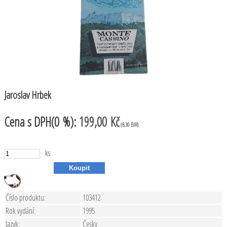
Jaroslav Hrbek
Cena
s DPH(0 %):
199,00 Kč
(8,30 EUR)
ks
Číslo produktu:
103412
Rok vydání:
1995
Jazyk:
Česky