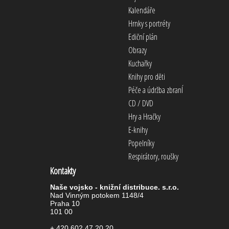
Kalendáře
Hrnky s portréty
Ediční plán
Obrazy
Kuchařky
Knihy pro děti
Péče a údržba zbranÍ
CD / DVD
Hry a Hračky
E-knihy
Popelníky
Respirátory, roušky
Kontakty
Naše vojsko - knižní distribuce. s.r.o.
Nad Vinným potokem 1148/4
Praha 10
101 00
+ 420 602 47 20 20