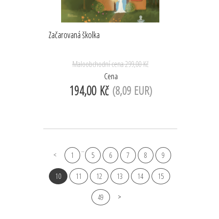
Začarovaná školka
Maloobchodní cena
299,00 Kč
Cena
194,00 Kč
(8,09 EUR)
...
1
5
6
7
8
9
10
11
12
13
14
15
49