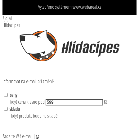
Vytvořeno systémem
www.webareal.cz
ZjdjM
Hlídací pes
Informovat na e-mail při změně:
ceny
když cena klesne pod
Kč
skladu
když produkt bude na skladě
Zadejte Váš e-mail: