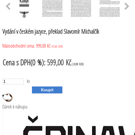
Vydání v českém jazyce, překlad Slavomír Michalčík
Maloobchodní cena:
999,00 Kč
(41,66 EUR)
Cena
s DPH(0 %):
599,00 Kč
(24,98 EUR)
ks
Dárek k nákupu