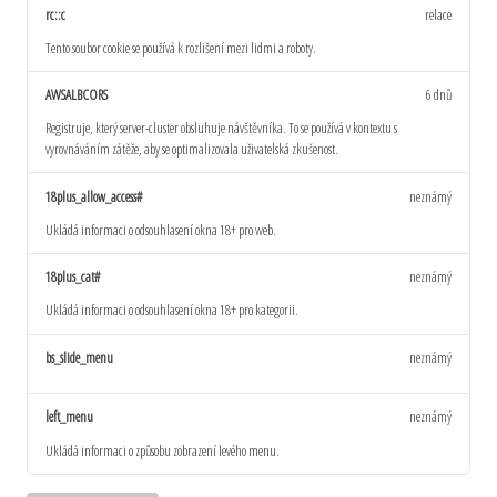
rc::c
relace
Tento soubor cookie se používá k rozlišení mezi lidmi a roboty.
AWSALBCORS
6 dnů
Registruje, který server-cluster obsluhuje návštěvníka. To se používá v kontextu s
vyrovnáváním zátěže, aby se optimalizovala uživatelská zkušenost.
18plus_allow_access#
neznámý
Ukládá informaci o odsouhlasení okna 18+ pro web.
18plus_cat#
neznámý
Ukládá informaci o odsouhlasení okna 18+ pro kategorii.
bs_slide_menu
neznámý
left_menu
neznámý
Ukládá informaci o způsobu zobrazení levého menu.