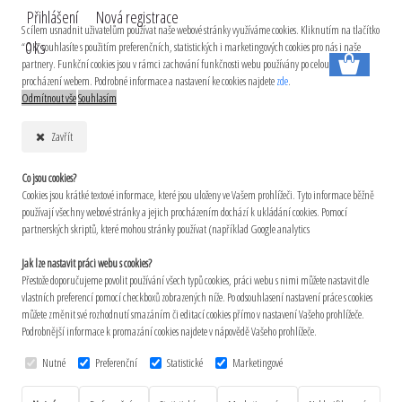
Přihlášení
Nová registrace
S cílem usnadnit uživatelům používat naše webové stránky využíváme cookies. Kliknutím na tlačítko
0 ks
“OK” souhlasíte s použitím preferenčních, statistických i marketingových cookies pro nás i naše
partnery. Funkční cookies jsou v rámci zachování funkčnosti webu používány po celou dobu
procházení webem. Podrobné informace a nastavení ke cookies najdete
zde
.
Odmítnout vše
Souhlasím
Zavřít
Co jsou cookies?
Cookies jsou krátké textové informace, které jsou uloženy ve Vašem prohlížeči. Tyto informace běžně
používají všechny webové stránky a jejich procházením dochází k ukládání cookies. Pomocí
partnerských skriptů, které mohou stránky používat (například Google analytics
Jak lze nastavit práci webu s cookies?
Přestože doporučujeme povolit používání všech typů cookies, práci webu s nimi můžete nastavit dle
vlastních preferencí pomocí checkboxů zobrazených níže. Po odsouhlasení nastavení práce s cookies
můžete změnit své rozhodnutí smazáním či editací cookies přímo v nastavení Vašeho prohlížeče.
Podrobnější informace k promazání cookies najdete v nápovědě Vašeho prohlížeče.
Nutné
Preferenční
Statistické
Marketingové