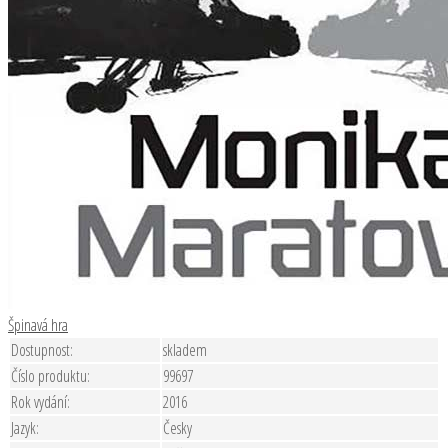
Špinavá hra
Dostupnost:
skladem
Číslo produktu:
99697
Rok vydání:
2016
Jazyk:
Česky