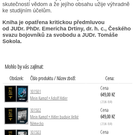
skutečností vědom a že jejího obsahu užije výhradně
ke studijním účelům.
Kniha je opatřena kritickou předmluvou
od JUDr. PhDr. Emericha Drtiny, dr. h. c., Českého
svazu bojovníků za svobodu a JUDr. Tomáše
Sokola.
Mohlo by vás zajímat:
Obrázek:
Číslo produktu / Název zboží:
Cena:
Cena
101501
649,00 Kč
Mein Kampf + Adolf Hitler
(27,06 EUR)
Cena
101502
649,00 Kč
Mein Kampf + Hitler buduje Velké
Německo
(27,06 EUR)
Cena
101503