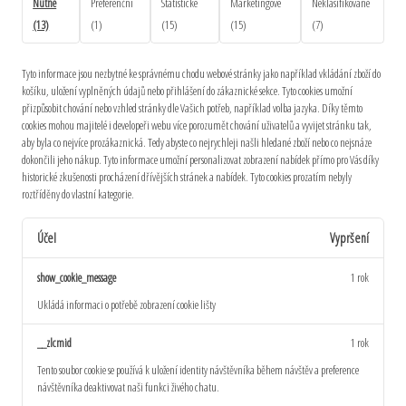
Nutné
Preferenční
Statistické
Marketingové
Neklasifikované
(13)
(1)
(15)
(15)
(7)
Tyto informace jsou nezbytné ke správnému chodu webové stránky jako například vkládání zboží do
košíku, uložení vyplněných údajů nebo přihlášení do zákaznické sekce.
Tyto cookies umožní
přizpůsobit chování nebo vzhled stránky dle Vašich potřeb, například volba jazyka.
Díky těmto
cookies mohou majitelé i developeři webu více porozumět chování uživatelů a vyvijet stránku tak,
aby byla co nejvíce prozákaznická. Tedy abyste co nejrychleji našli hledané zboží nebo co nejsnáze
dokončili jeho nákup.
Tyto informace umožní personalizovat zobrazení nabídek přímo pro Vás díky
historické zkušenosti procházení dřívějších stránek a nabídek.
Tyto cookies prozatím nebyly
roztříděny do vlastní kategorie.
Účel
Vypršení
show_cookie_message
1 rok
Ukládá informaci o potřebě zobrazení cookie lišty
__zlcmid
1 rok
Tento soubor cookie se používá k uložení identity návštěvníka během návštěv a preference
návštěvníka deaktivovat naši funkci živého chatu.