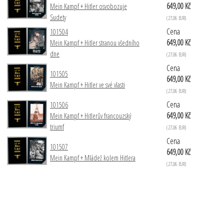
649,00 Kč
Mein Kampf + Hitler osvobozuje
Sudety
(27,06 EUR)
Cena
101504
649,00 Kč
Mein Kampf + Hitler stranou všedního
dne
(27,06 EUR)
Cena
101505
649,00 Kč
Mein Kampf + Hitler ve své vlasti
(27,06 EUR)
Cena
101506
649,00 Kč
Mein Kampf + Hitlerův francouzský
triumf
(27,06 EUR)
Cena
101507
649,00 Kč
Mein Kampf + Mládež kolem Hitlera
(27,06 EUR)