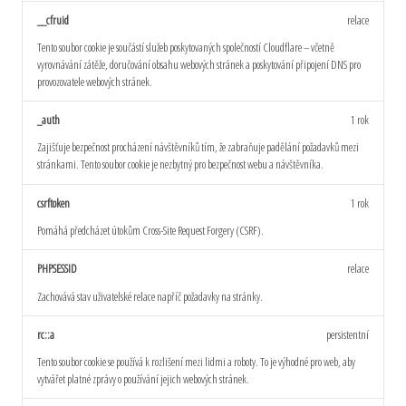
__cfruid
relace
Tento soubor cookie je součástí služeb poskytovaných společností Cloudflare – včetně
vyrovnávání zátěže, doručování obsahu webových stránek a poskytování připojení DNS pro
provozovatele webových stránek.
_auth
1 rok
Zajišťuje bezpečnost procházení návštěvníků tím, že zabraňuje padělání požadavků mezi
stránkami. Tento soubor cookie je nezbytný pro bezpečnost webu a návštěvníka.
csrftoken
1 rok
Pomáhá předcházet útokům Cross-Site Request Forgery (CSRF).
PHPSESSID
relace
Zachovává stav uživatelské relace napříč požadavky na stránky.
rc::a
persistentní
Tento soubor cookie se používá k rozlišení mezi lidmi a roboty. To je výhodné pro web, aby
vytvářet platné zprávy o používání jejich webových stránek.