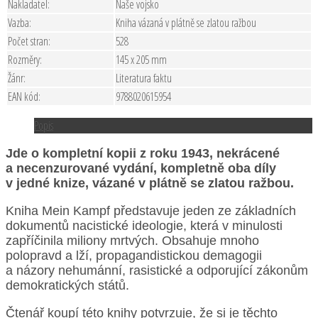
Nakladatel:
Naše vojsko
Vazba:
Kniha vázaná v plátně se zlatou ražbou
Počet stran:
528
Rozměry:
145 x 205 mm
Žánr:
Literatura faktu
EAN kód:
9788020615954
Popis
Jde o kompletní kopii z roku 1943, nekrácené
a necenzurované vydání, kompletně oba díly
v jedné knize, vázané v plátně se zlatou ražbou.
Kniha Mein Kampf představuje jeden ze základních
dokumentů nacistické ideologie, která v minulosti
zapříčinila miliony mrtvých. Obsahuje mnoho
polopravd a lží, propagandistickou demagogii
a názory nehumánní, rasistické a odporující zákonům
demokratických států.
Čtenář koupí této knihy potvrzuje, že si je těchto