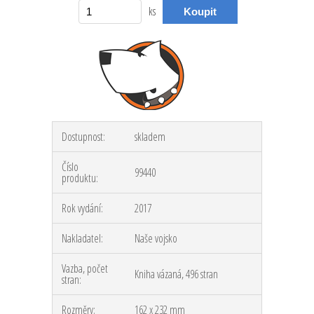
ks
Dostupnost:
skladem
Číslo
99440
produktu:
Rok vydání:
2017
Nakladatel:
Naše vojsko
Vazba, počet
Kniha vázaná, 496 stran
stran:
Rozměry:
162 x 232 mm