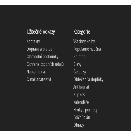
Užitečné odkazy
Kategorie
Kontakty
Všechny knihy
Doprava a platba
Populárně naučná
Obchodní podmínky
Beletrie
Ochrana osobních údajů
Slevy
Napsali o nás
Časopisy
O nakladatelství
Oblečení a doplňky
Antikvariát
2. jakost
Kalendáře
Hrnky s portréty
Ediční plán
Obrazy