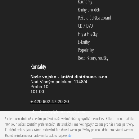
Kuchařky
Knihy pro děti
Péče a údržba zbranÍ
CD / DVD
Hry a Hračky
E-knihy
Popelníky
Respirátory, roušky
Kontakty
Naše vojsko - knižní distribuce. s.r.o.
Nad Vinným potokem 1148/4
Praha 10
101 00
+ 420 602 47 20 20
objednavky@nasevojsko.eu
S cílem usnadnit uživatelům používat naše webové stránky využíváme cookies. Kliknutím na tlačítko
“OK” souhlasíte s použitím preferenčních, statistických i marketingových cookies pro nás i naše partnery.
Funkční cookies jsou v rámci zachování funkčnosti webu používány po celou dobu procházení webem.
Podrobné informace a nastavení ke cookies najdete
zde
.