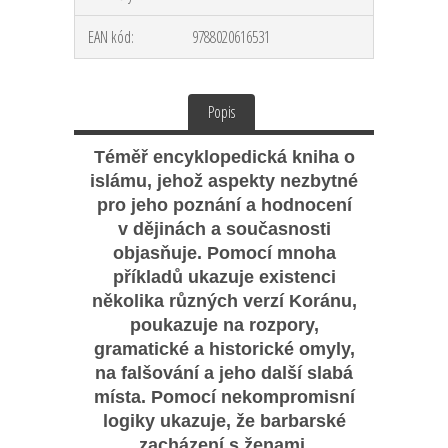
EAN kód:
9788020616531
Popis
Téměř encyklopedická kniha o
islámu, jehož aspekty nezbytné
pro jeho poznání a hodnocení
v dějinách a současnosti
objasňuje. Pomocí mnoha
příkladů ukazuje existenci
několika různých verzí Koránu,
poukazuje na rozpory,
gramatické a historické omyly,
na falšování a jeho další slabá
místa. Pomocí nekompromisní
logiky ukazuje, že barbarské
zacházení s ženami,