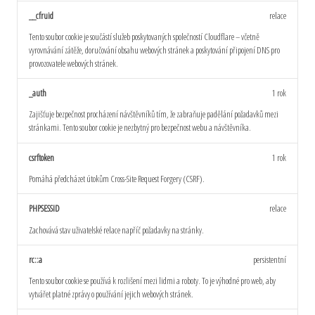
__cfruid
relace
Tento soubor cookie je součástí služeb poskytovaných společností Cloudflare – včetně
vyrovnávání zátěže, doručování obsahu webových stránek a poskytování připojení DNS pro
provozovatele webových stránek.
_auth
1 rok
Zajišťuje bezpečnost procházení návštěvníků tím, že zabraňuje padělání požadavků mezi
stránkami. Tento soubor cookie je nezbytný pro bezpečnost webu a návštěvníka.
csrftoken
1 rok
Pomáhá předcházet útokům Cross-Site Request Forgery (CSRF).
PHPSESSID
relace
Zachovává stav uživatelské relace napříč požadavky na stránky.
rc::a
persistentní
Tento soubor cookie se používá k rozlišení mezi lidmi a roboty. To je výhodné pro web, aby
vytvářet platné zprávy o používání jejich webových stránek.