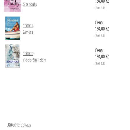
194,00 Kč
Slza touhy
(8,09 EUR)
Cena
100002
194,00 Kč
Záměna
(8,09 EUR)
Cena
100000
194,00 Kč
V dobrém i zlém
(8,09 EUR)
Užitečné odkazy