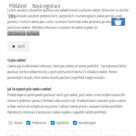
Přihlášení
Nová registrace
S cílem usnadnit uživatelům používat naše webové stránky využíváme cookies. Kliknutím na tlačítko
0 ks
“OK” souhlasíte s použitím preferenčních, statistických i marketingových cookies pro nás i naše
partnery. Funkční cookies jsou v rámci zachování funkčnosti webu používány po celou dobu
procházení webem. Podrobné informace a nastavení ke cookies najdete
zde
.
Odmítnout vše
Souhlasím
Zavřít
Co jsou cookies?
Cookies jsou krátké textové informace, které jsou uloženy ve Vašem prohlížeči. Tyto informace běžně
používají všechny webové stránky a jejich procházením dochází k ukládání cookies. Pomocí
partnerských skriptů, které mohou stránky používat (například Google analytics
Jak lze nastavit práci webu s cookies?
Přestože doporučujeme povolit používání všech typů cookies, práci webu s nimi můžete nastavit dle
vlastních preferencí pomocí checkboxů zobrazených níže. Po odsouhlasení nastavení práce s cookies
můžete změnit své rozhodnutí smazáním či editací cookies přímo v nastavení Vašeho prohlížeče.
Podrobnější informace k promazání cookies najdete v nápovědě Vašeho prohlížeče.
Nutné
Preferenční
Statistické
Marketingové