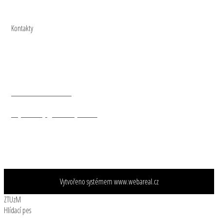
Hrnky s portréty
Respirátory, roušky
Kontakty
Naše vojsko - knižní distribuce. s.r.o.
Nad Vinným potokem 1148/4
Praha 10
101 00
+ 420 602 47 20 20
objednavky@nasevojsko.eu
Vytvořeno systémem
www.webareal.cz
ZTUzM
Hlídací pes