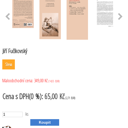
Jiří Fučikovský
Sleva
Maloobchodní cena:
349,00 Kč
(14,55 EUR)
Cena
s DPH(0 %):
65,00 Kč
(2,71 EUR)
ks