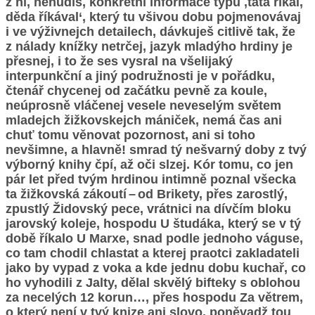
z ní, nenudíš, konkrétní informace typu ‚táta říkal,
děda říkával‘, který tu všivou dobu pojmenovávaj
i ve výživnejch detailech, dávkuješ citlivě tak, že
z nálady knížky netrčej, jazyk mladýho hrdiny je
přesnej, i to že ses vysral na všelijaký
interpunkční a jiný podružnosti je v pořádku,
čtenář chycenej od začátku pevně za koule,
neúprosně vláčenej vesele neveselým světem
mladejch žižkov­skejch mániček, nemá čas ani
chuť tomu věnovat pozornost, ani si toho
nevšimne, a hlavně! smrad tý nešvarný doby z tvý
výborný knihy čpí, až oči slzej. Kór tomu, co jen
pár let před tvým hrdinou intimně poznal všecka
ta žižkovská zákoutí – od Brikety, přes zarostlý,
zpustlý Židovský pece, vrátnici na dívčím bloku
jarovský koleje, hospodu U študáka, který se v tý
době říkalo U Marxe, snad podle jednoho váguse,
co tam chodil chlastat a kterej praotci zakladateli
jako by vypad z voka a kde jednu dobu kuchař, co
ho vyhodili z Jalty, dělal skvělý bifteky s oblohou
za necelých 12 korun…, přes hospodu Za větrem,
o který není v tvý knize ani slovo, poněvadž tou