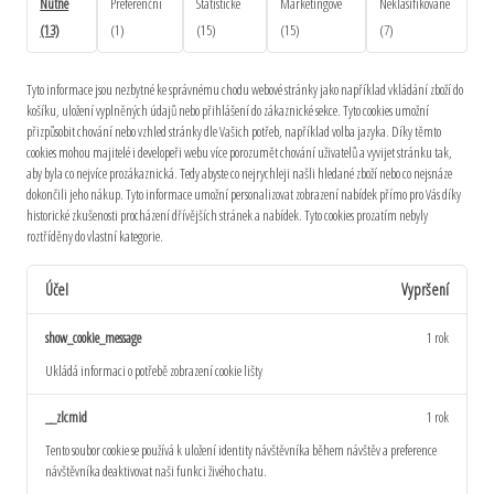
Nutné
Preferenční
Statistické
Marketingové
Neklasifikované
(13)
(1)
(15)
(15)
(7)
Tyto informace jsou nezbytné ke správnému chodu webové stránky jako například vkládání zboží do
košíku, uložení vyplněných údajů nebo přihlášení do zákaznické sekce.
Tyto cookies umožní
přizpůsobit chování nebo vzhled stránky dle Vašich potřeb, například volba jazyka.
Díky těmto
cookies mohou majitelé i developeři webu více porozumět chování uživatelů a vyvijet stránku tak,
aby byla co nejvíce prozákaznická. Tedy abyste co nejrychleji našli hledané zboží nebo co nejsnáze
dokončili jeho nákup.
Tyto informace umožní personalizovat zobrazení nabídek přímo pro Vás díky
historické zkušenosti procházení dřívějších stránek a nabídek.
Tyto cookies prozatím nebyly
roztříděny do vlastní kategorie.
Účel
Vypršení
show_cookie_message
1 rok
Ukládá informaci o potřebě zobrazení cookie lišty
__zlcmid
1 rok
Tento soubor cookie se používá k uložení identity návštěvníka během návštěv a preference
návštěvníka deaktivovat naši funkci živého chatu.