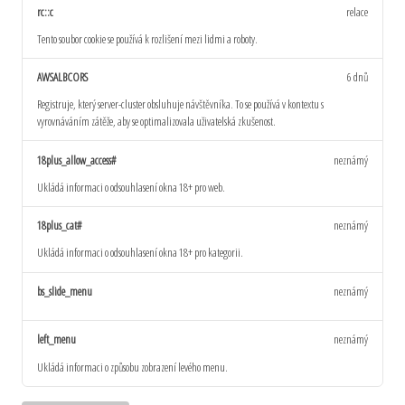
rc::c
relace
Tento soubor cookie se používá k rozlišení mezi lidmi a roboty.
AWSALBCORS
6 dnů
Registruje, který server-cluster obsluhuje návštěvníka. To se používá v kontextu s
vyrovnáváním zátěže, aby se optimalizovala uživatelská zkušenost.
18plus_allow_access#
neznámý
Ukládá informaci o odsouhlasení okna 18+ pro web.
18plus_cat#
neznámý
Ukládá informaci o odsouhlasení okna 18+ pro kategorii.
bs_slide_menu
neznámý
left_menu
neznámý
Ukládá informaci o způsobu zobrazení levého menu.