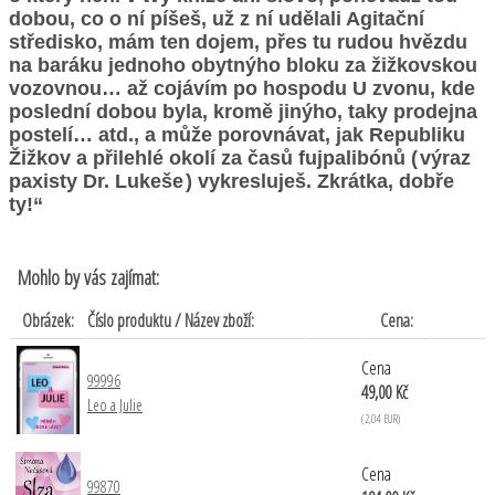
dobou, co o ní píšeš, už z ní udělali Agitační
středisko, mám ten dojem, přes tu rudou hvězdu
na baráku jednoho obytnýho bloku za žižkovskou
vozovnou… až cojávím po hospodu U zvonu, kde
poslední dobou byla, kromě jinýho, taky prodejna
postelí… atd., a může porovnávat, jak Republiku
Žižkov a přilehlé okolí za časů fujpalibónů ( výraz
paxisty Dr. Lukeše ) vykresluješ. Zkrátka, dobře
ty!“
Mohlo by vás zajímat:
Obrázek:
Číslo produktu / Název zboží:
Cena:
Cena
99996
49,00 Kč
Leo a Julie
(2,04 EUR)
Cena
99870