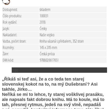
Dostupnost:
skladem
Číslo produktu:
100031
Rok vydání:
2018
Jazyk:
Česky
Nakladatel:
Naše vojsko
Vazba, počet stran:
Kniha vázaná s přebalem, 352 stran
Rozměry:
145 x 205 mm
Žánr:
Česká próza
EAN kód:
9788020617651
Popis
„Říkáš si teď asi, že a co teda ten starej
slovenskej kokot na to, na mý Dušebraní ? Asi
takhle, Jirko…
Neříká se mi to lehce, ty starej vošklivej prasáku,
ale napsals fakt dobrou knihu. Má to koule, má to
tah, přesnej rytmus, jedeš na svý vlně, nepadáš