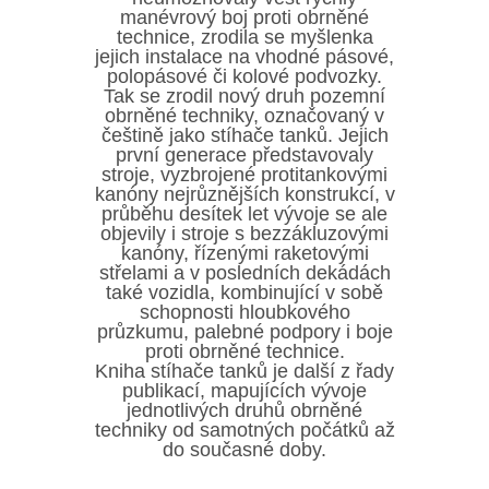
manévrový boj proti obrněné
technice, zrodila se myšlenka
jejich instalace na vhodné pásové,
polopásové či kolové podvozky.
Tak se zrodil nový druh pozemní
obrněné techniky, označovaný v
češtině jako stíhače tanků. Jejich
první generace představovaly
stroje, vyzbrojené protitankovými
kanóny nejrůznějších konstrukcí, v
průběhu desítek let vývoje se ale
objevily i stroje s bezzákluzovými
kanóny, řízenými raketovými
střelami a v posledních dekádách
také vozidla, kombinující v sobě
schopnosti hloubkového
průzkumu, palebné podpory i boje
proti obrněné technice.
Kniha stíhače tanků je další z řady
publikací, mapujících vývoje
jednotlivých druhů obrněné
techniky od samotných počátků až
do současné doby.