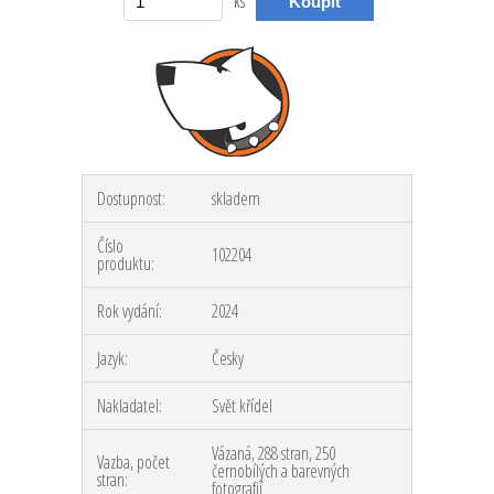
ks
Dostupnost:
skladem
Číslo
102204
produktu:
Rok vydání:
2024
Jazyk:
Česky
Nakladatel:
Svět křídel
Vázaná, 288 stran, 250
Vazba, počet
černobílých a barevných
stran:
fotografií