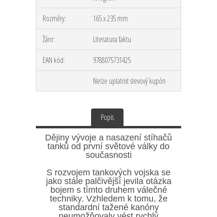
Rozměry:
165 x 235 mm
Žánr:
Literatura faktu
EAN kód:
9788075731425
Nelze uplatnit slevový kupón
Popis
Dějiny vývoje a nasazení stíhačů
tanků od první světové války do
současnosti
S rozvojem tankových vojska se
jako stále palčivější jevila otázka
bojem s tímto druhem válečné
techniky. Vzhledem k tomu, že
standardní tažené kanóny
neumožňovaly vést rychlý