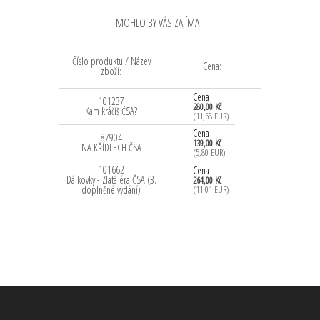
MOHLO BY VÁS ZAJÍMAT:
Číslo produktu / Název
Cena:
zboží:
Cena
101237
280,00 Kč
Kam kráčíš ČSA?
(11,68 EUR)
Cena
87904
139,00 Kč
NA KŘÍDLECH ČSA
(5,80 EUR)
101662
Cena
Dálkovky - Zlatá éra ČSA (3.
264,00 Kč
doplněné vydání)
(11,01 EUR)