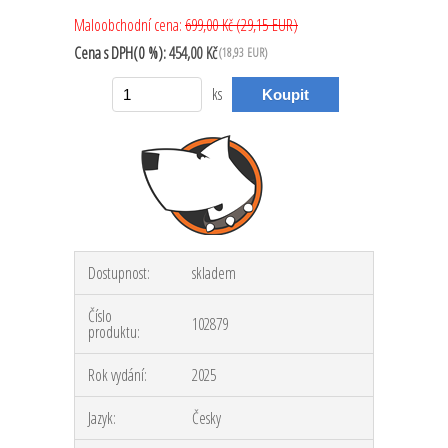
Maloobchodní cena:
699,00 Kč
(29,15 EUR)
Cena
s DPH(0 %):
454,00 Kč
(18,93 EUR)
ks
Dostupnost:
skladem
Číslo
102879
produktu:
Rok vydání:
2025
Jazyk:
Česky