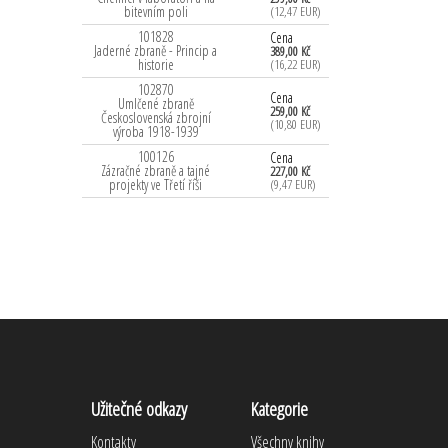
bitevním poli
(12,47 EUR)
101828
Cena
Jaderné zbraně - Princip a
389,00 Kč
historie
(16,22 EUR)
102870
Cena
Umlčené zbraně
259,00 Kč
Československá zbrojní
(10,80 EUR)
výroba 1918-1939
100126
Cena
Zázračné zbraně a tajné
227,00 Kč
projekty ve Třetí říši
(9,47 EUR)
Užitečné odkazy
Kategorie
Kontakty
Všechny knihy