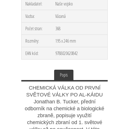
Nakladatel:
Naše vojsko
Vazba:
Vázaná
Počet stran:
368
Rozměry:
195 x 246 mm
EAN kód:
9788020620842
Popis
CHEMICKÁ VÁLKA OD PRVNÍ
SVĚTOVÉ VÁLKY PO AL-KÁIDU
Jonathan B. Tucker, přední
odborník na chemické a biologické
zbraně, popisuje využití
chemických zbraní od 1. světové