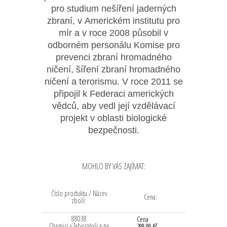
pro studium nešíření jaderných
zbraní, v Americkém institutu pro
mír a v roce 2008 působil v
odborném personálu Komise pro
prevenci zbraní hromadného
ničení, šíření zbraní hromadného
ničení a terorismu. V roce 2011 se
připojil k Federaci amerických
vědců, aby vedl její vzdělávací
projekt v oblasti biologické
bezpečnosti.
MOHLO BY VÁS ZAJÍMAT:
Číslo produktu / Název
Cena:
zboží:
88038
Cena
Chemici v laboratoři a na
299,00 Kč