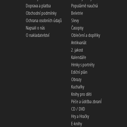
Doprava a platba
Populárně naučná
Obchodní podmínky
Beletrie
Ochrana osobních údajů
Slevy
Napsali o nás
Časopisy
O nakladatelství
Oblečení a doplňky
Antikvariát
2. jakost
Kalendáře
Hrnky s portréty
Ediční plán
Obrazy
Kuchařky
Knihy pro děti
Péče a údržba zbranÍ
CD / DVD
Hry a Hračky
E-knihy