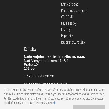
Knihy pro děti
Péče a údržba zbranÍ
CD / DVD
Hry a Hračky
E-knihy
Popelníky
Respirátory, roušky
Kontakty
Naše vojsko - knižní distribuce. s.r.o.
Nad Vinným potokem 1148/4
Praha 10
101 00
+ 420 602 47 20 20
objednavky@nasevojsko.eu
S cílem usnadnit uživatelům používat naše webové stránky využíváme cookies. Kliknutím na tlačítko
“OK” souhlasíte s použitím preferenčních, statistických i marketingových cookies pro nás i naše partnery.
Funkční cookies jsou v rámci zachování funkčnosti webu používány po celou dobu procházení webem.
Podrobné informace a nastavení ke cookies najdete
zde
.