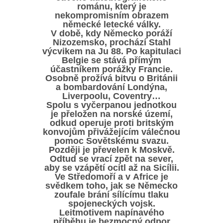
románu,
který je
nekompromisním obrazem
německé letecké války.
V době, kdy Německo poráží
Nizozemsko, prochází Stahl
výcvikem na Ju 88. Po kapitulaci
Belgie se stává přímým
účastníkem porážky Francie.
Osobně prožívá bitvu o Británii
a bombardování Londýna,
Liverpoolu, Coventry…
Spolu s vyčerpanou jednotkou
je přeložen na norské území,
odkud operuje proti britským
konvojům přivážejícím válečnou
pomoc Sovětskému svazu.
Později je převelen k Moskvě.
Odtud se vrací zpět na sever,
aby se vzápětí ocitl až na Sicílii.
Ve Středomoří a v Africe je
svědkem toho, jak se Německo
zoufale brání sílícímu tlaku
spojeneckých vojsk.
Leitmotivem napínavého
příběhu je bezmocný odpor