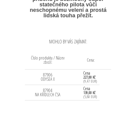
statečného pilota
vůči
neschopnému velení a prostá
lidská touha přežít.
MOHLO BY VÁS ZAJÍMAT:
Číslo produktu / Název
Cena:
zboží:
Cena
87906
227,00 Kč
ODYSEA X
(9,47 EUR)
Cena
87904
139,00 Kč
NA KŘÍDLECH ČSA
(5,80 EUR)