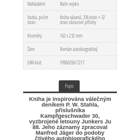
Nakladatel:
Naše vojsko
Vazba, počet
Kniha vázaná, 336 stran + 32
stran:
stran obrazové přílohy
Rozměry:
162 x 232 mm
Žánr:
Román autobiografický
EAN kód:
9788020617217
Popis
Kniha je inspirována válečným
deníkem P. W. Stahla,
příslušníka
Kampfgeschwader 30,
vyzbrojené letouny Junkers Ju
88. Jeho záznamy zpracoval
Manfred Jäger do podoby
čtivého autobiografického