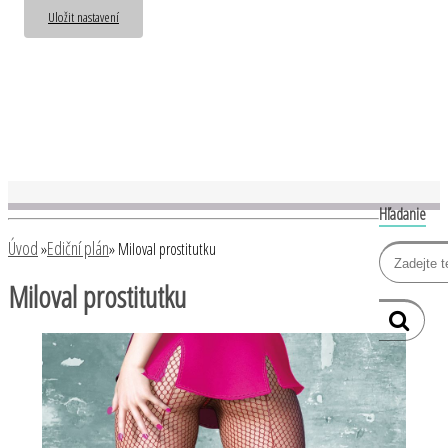
Uložit nastavení
Hľadanie
Úvod
Ediční plán
»
»
Miloval prostitutku
Miloval prostitutku