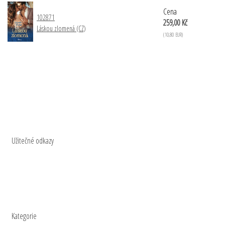
Cena
102871
259,00 Kč
Láskou zlomená (CZ)
(10,80 EUR)
Užitečné odkazy
Kontakty
Ochrana osobních údajů
Doprava a platba
Napsali o nás
Obchodní podmínky
O nakladatelství
Kategorie