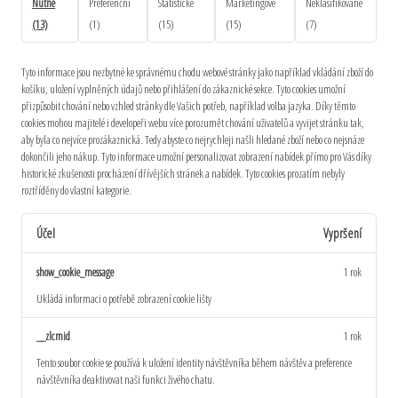
Nutné
Preferenční
Statistické
Marketingové
Neklasifikované
(13)
(1)
(15)
(15)
(7)
Tyto informace jsou nezbytné ke správnému chodu webové stránky jako například vkládání zboží do
košíku, uložení vyplněných údajů nebo přihlášení do zákaznické sekce.
Tyto cookies umožní
přizpůsobit chování nebo vzhled stránky dle Vašich potřeb, například volba jazyka.
Díky těmto
cookies mohou majitelé i developeři webu více porozumět chování uživatelů a vyvijet stránku tak,
aby byla co nejvíce prozákaznická. Tedy abyste co nejrychleji našli hledané zboží nebo co nejsnáze
dokončili jeho nákup.
Tyto informace umožní personalizovat zobrazení nabídek přímo pro Vás díky
historické zkušenosti procházení dřívějších stránek a nabídek.
Tyto cookies prozatím nebyly
roztříděny do vlastní kategorie.
Účel
Vypršení
show_cookie_message
1 rok
Ukládá informaci o potřebě zobrazení cookie lišty
__zlcmid
1 rok
Tento soubor cookie se používá k uložení identity návštěvníka během návštěv a preference
návštěvníka deaktivovat naši funkci živého chatu.