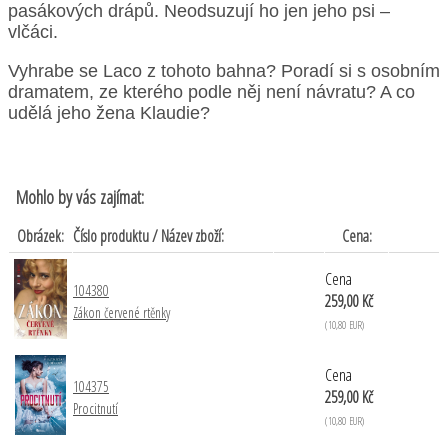
pasákových drápů. Neodsuzují ho jen jeho psi –
vlčáci.
Vyhrabe se Laco z tohoto bahna? Poradí si s osobním
dramatem, ze kterého podle něj není návratu? A co
udělá jeho žena Klaudie?
Mohlo by vás zajímat:
Obrázek:
Číslo produktu / Název zboží:
Cena:
Cena
104380
259,00 Kč
Zákon červené rtěnky
(10,80 EUR)
Cena
104375
259,00 Kč
Procitnutí
(10,80 EUR)