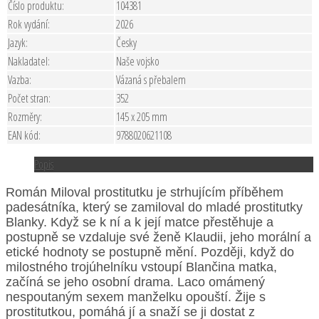
Číslo produktu:
104381
Rok vydání:
2026
Jazyk:
Česky
Nakladatel:
Naše vojsko
Vazba:
Vázaná s přebalem
Počet stran:
352
Rozměry:
145 x 205 mm
EAN kód:
9788020621108
Popis
Román Miloval prostitutku je strhujícím příběhem
padesátníka, který se zamiloval do mladé prostitutky
Blanky. Když se k ní a k její matce přestěhuje a
postupně se vzdaluje své ženě Klaudii, jeho morální a
etické hodnoty se postupně mění. Později, když do
milostného trojúhelníku vstoupí Blančina matka,
začíná se jeho osobní drama. Laco omámený
nespoutaným sexem manželku opouští. Žije s
prostitutkou, pomáhá jí a snaží se ji dostat z