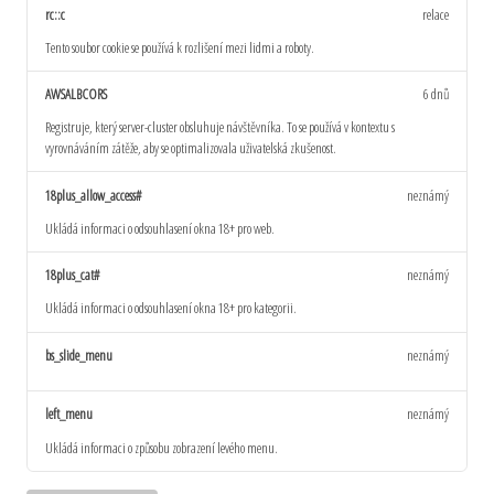
rc::c
relace
Tento soubor cookie se používá k rozlišení mezi lidmi a roboty.
AWSALBCORS
6 dnů
Registruje, který server-cluster obsluhuje návštěvníka. To se používá v kontextu s
vyrovnáváním zátěže, aby se optimalizovala uživatelská zkušenost.
18plus_allow_access#
neznámý
Ukládá informaci o odsouhlasení okna 18+ pro web.
18plus_cat#
neznámý
Ukládá informaci o odsouhlasení okna 18+ pro kategorii.
bs_slide_menu
neznámý
left_menu
neznámý
Ukládá informaci o způsobu zobrazení levého menu.