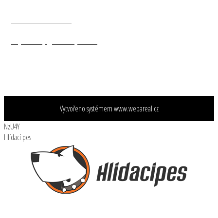
+ 420 602 47 20 20
objednavky@nasevojsko.eu
Vytvořeno systémem
www.webareal.cz
NzU4Y
Hlídací pes