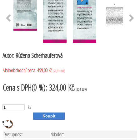
Autor: Růžena Scherhauferová
Maloobchodní cena:
499,00 Kč
(20,81 EUR)
Cena
s DPH(0 %):
324,00 Kč
(13,51 EUR)
ks
Dostupnost:
skladem