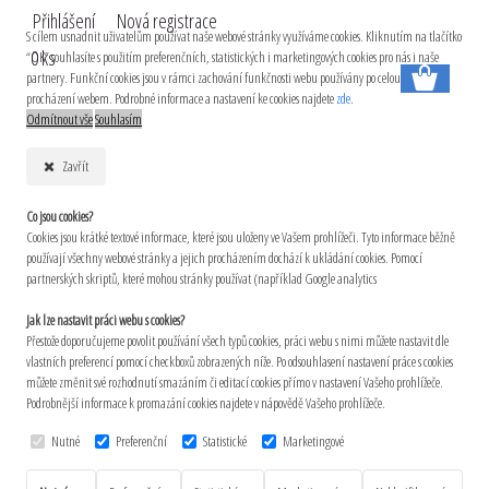
Přihlášení
Nová registrace
S cílem usnadnit uživatelům používat naše webové stránky využíváme cookies. Kliknutím na tlačítko
0 ks
“OK” souhlasíte s použitím preferenčních, statistických i marketingových cookies pro nás i naše
partnery. Funkční cookies jsou v rámci zachování funkčnosti webu používány po celou dobu
procházení webem. Podrobné informace a nastavení ke cookies najdete
zde
.
Odmítnout vše
Souhlasím
Zavřít
Co jsou cookies?
Cookies jsou krátké textové informace, které jsou uloženy ve Vašem prohlížeči. Tyto informace běžně
používají všechny webové stránky a jejich procházením dochází k ukládání cookies. Pomocí
partnerských skriptů, které mohou stránky používat (například Google analytics
Jak lze nastavit práci webu s cookies?
Přestože doporučujeme povolit používání všech typů cookies, práci webu s nimi můžete nastavit dle
vlastních preferencí pomocí checkboxů zobrazených níže. Po odsouhlasení nastavení práce s cookies
můžete změnit své rozhodnutí smazáním či editací cookies přímo v nastavení Vašeho prohlížeče.
Podrobnější informace k promazání cookies najdete v nápovědě Vašeho prohlížeče.
Nutné
Preferenční
Statistické
Marketingové