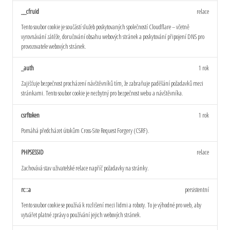
__cfruid
relace
Tento soubor cookie je součástí služeb poskytovaných společností Cloudflare – včetně
vyrovnávání zátěže, doručování obsahu webových stránek a poskytování připojení DNS pro
provozovatele webových stránek.
_auth
1 rok
Zajišťuje bezpečnost procházení návštěvníků tím, že zabraňuje padělání požadavků mezi
stránkami. Tento soubor cookie je nezbytný pro bezpečnost webu a návštěvníka.
csrftoken
1 rok
Pomáhá předcházet útokům Cross-Site Request Forgery (CSRF).
PHPSESSID
relace
Zachovává stav uživatelské relace napříč požadavky na stránky.
rc::a
persistentní
Tento soubor cookie se používá k rozlišení mezi lidmi a roboty. To je výhodné pro web, aby
vytvářet platné zprávy o používání jejich webových stránek.